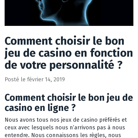
Comment choisir le bon
jeu de casino en fonction
de votre personnalité ?
Posté le
février 14, 2019
Comment choisir le bon jeu de
casino en ligne ?
Nous avons tous nos jeux de casino préférés et
ceux avec lesquels nous n’arrivons pas à nous
entendre. Nous connaissons les règles, nous