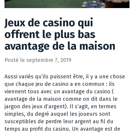
Jeux de casino qui
offrent le plus bas
avantage de la maison
Posté le
septembre 7, 2019
Aussi variés qu’ils puissent être, il y a une chose
que chaque jeu de casino a en commun : ils
viennent tous avec un avantage du casino (
avantage de la maison comme on dit dans le
jargon des jeux d’argent). Il s’agit, en termes
simples, du degré auquel les joueurs sont
susceptibles de perdre leur argent au fil du
temps au profit du casino. Un avantage est de