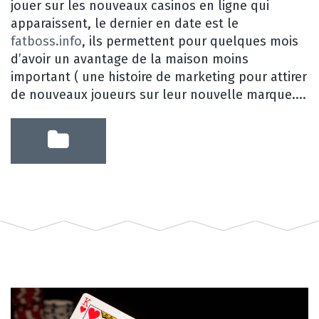
jouer sur les nouveaux casinos en ligne qui
apparaissent, le dernier en date est le
fatboss.info
, ils permettent pour quelques mois
d’avoir un avantage de la maison moins
important ( une histoire de marketing pour attirer
de nouveaux joueurs sur leur nouvelle marque....